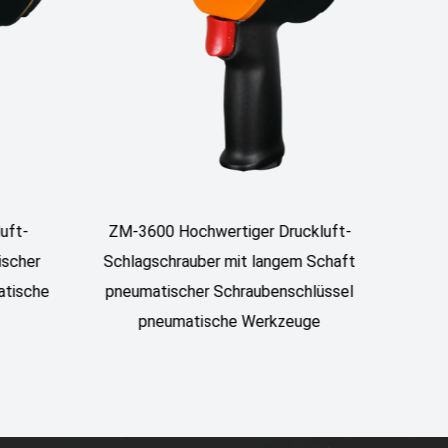
r Druckluft-
ZM-3500 1/2" SCHLAGSCHLÜSSEL
langem Schaft
ubenschlüssel
erkzeuge