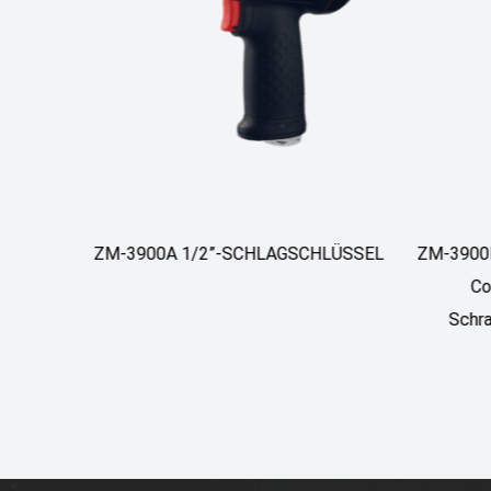
AGSCHLÜSSEL
ZM-3900B Heavy Duty 3/4 High Torque
Composite Pneumatische
Schraubenschlüssel Werkzeuge