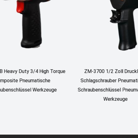
ZM-3700 1/2 Zoll Druckluft-
ZM-3600 Hochwertige
Schlagschrauber Pneumatischer
Schlagschrauber mit 
Schraubenschlüssel Pneumatische
pneumatischer Schra
Werkzeuge
pneumatische W