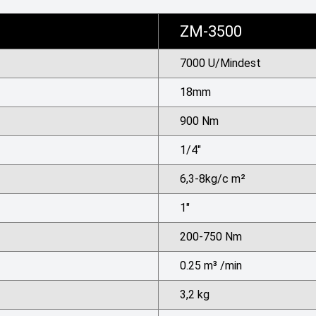
ZM-3500
7000 U/Mindest
18mm
900 Nm
1/4"
6,3-8kg/c
m²
1"
200-750 Nm
0.25
m³
/min
3,2 kg